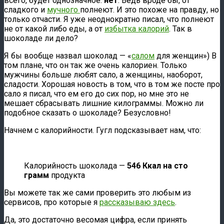
всего, будет однозначное:
нет
. Ведь вроде бы, от
сладкого и
мучного
полнеют. И это похоже на правду, но
только отчасти. Я уже неоднократно писал, что полнеют
не от какой либо еды, а от
избытка калорий
. Так в
шоколаде ли дело?
Я бы вообще назвал шоколад — «
салом
для женщин») В
том плане, что он так же очень калориен. Только
мужчины больше любят сало, а женщины, наоборот,
сладости. Хорошая новость в том, что в том же посте про
сало я писал, что ем его до сих пор, но мне это не
мешает сбрасывать лишние килограммы. Можно ли
подобное сказать о шоколаде? Безусловно!
Начнем с калорийности. Гугл подсказывает нам, что:
Калорийность шоколада —
546 Ккал на сто
грамм
продукта
Вы можете так же сами проверить это любым из
сервисов, про которые я
рассказываю здесь
.
Да, это достаточно весомая цифра, если принять