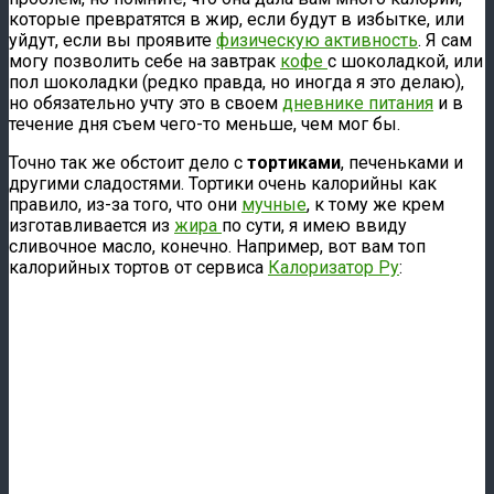
которые превратятся в жир, если будут в избытке, или
уйдут, если вы проявите
физическую активность
. Я сам
могу позволить себе на завтрак
кофе
с шоколадкой, или
пол шоколадки (редко правда, но иногда я это делаю),
но обязательно учту это в своем
дневнике питания
и в
течение дня съем чего-то меньше, чем мог бы.
Точно так же обстоит дело с
тортиками
, печеньками и
другими сладостями. Тортики очень калорийны как
правило, из-за того, что они
мучные
, к тому же крем
изготавливается из
жира
по сути, я имею ввиду
сливочное масло, конечно. Например, вот вам топ
калорийных тортов от сервиса
Калоризатор Ру
: