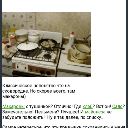
Классическое непонятно что на
сковородке. Но скорее всего, там
макароны)
Макароны
с тушенкой? Отлично! Где
хлеб
? Вот он!
Сало
?
Замечательно! Пельмени? Лучшее! И
майонеза
не
забудьте положить! Ну и так далее, по списку..
Самое интересное, что эти привычки сохранились у меня