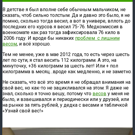
В детстве я был вполне себе обычным мальчиком, не
сказать, чтоб сильно толстым. Да и давно это было, я не
помню, сколько тогда весил, а вот в универе, вплоть до
последних его курсов я весил 75-76. Медкомиссия в
военкомате как раз тогда зафиксировала 76 кило в
2006 году. И вроде бы никаких
проблем с лишним
весом
, и всё хорошо.
Тем не менее, уже в мае 2012 года, то есть через шесть
лет по сути, я стал весить 112 килограмм. А это, на
минуточку, +36 килограмм за шесть лет! Или + пол
килограмма в месяц…вроде как медленно, и не заметно.
Не сказать, что всё это время я не обращал внимания на
свой вес, но как-то не зацикливался на этом. Я даже не
знал, сколько я точно вешу, потому что
весов
у меня не
было, и взвешивался и периодически или у друзей, или
на рынке за пять рублей, у дедка с весами и табличкой
«Узнай свой вес!»