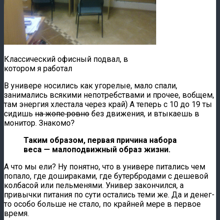
Классический офисный подвал, в
котором я работал
В универе носились как угорелые, мало спали,
занимались всякими непотребствами и прочее, вобщем,
там энергия хлестала через край) А теперь с 10 до 19 ты
сидишь
на жопе ровно
без движения, и втыкаешь в
монитор. Знакомо?
Таким образом, первая причина набора
веса — малоподвижный образ жизни.
А что мы ели? Ну понятно, что в универе питались чем
попало, где дошираками, где бутербродами с дешевой
колбасой или пельменями. Универ закончился, а
привычки питания по сути остались теми же. Да и денег-
то особо больше не стало, по крайней мере в первое
время.