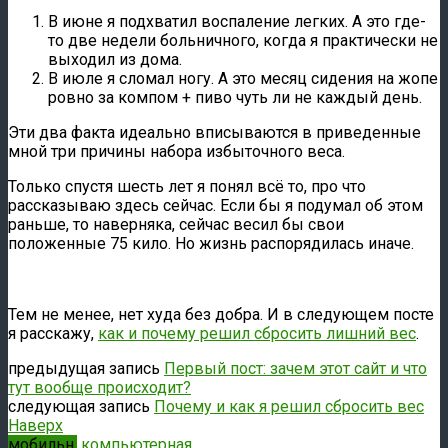
В июне я подхватил воспаление легких. А это где-
то две недели больничного, когда я практически не
выходил из дома.
В июле я сломал ногу. А это месяц сидения на жопе
ровно за компом + пиво чуть ли не каждый день.
Эти два факта идеально вписываются в приведенные
мной три причины набора избыточного веса.
Только спустя шесть лет я понял всё то, про что
рассказываю здесь сейчас. Если бы я подумал об этом
раньше, то наверняка, сейчас весил бы свои
положенные 75 кило. Но жизнь распорядилась иначе.
Тем не менее, нет худа без добра. И в следующем посте
я расскажу,
как и почему решил сбросить лишний вес
.
предыдущая запись
Первый пост: зачем этот сайт и что
тут вообще происходит?
следующая запись
Почему и как я решил сбросить вес
Наверх
мобильн.
компьютерная