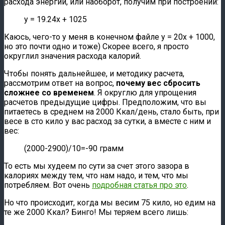
расхода энергии, или наоборот, получим при построении:
y
= 19.24
x
+ 1025
Каюсь, чего-то у меня в конечном файле
y
= 20
x
+ 1000,
но это почти одно и тоже) Скорее всего, я просто
округлил значения расхода калорий.
Чтобы понять дальнейшее, и методику расчета,
рассмотрим ответ на вопрос,
почему вес сбросить
сложнее со временем
. Я округлю для упрощения
расчетов предыдущие цифры. Предположим, что вы
питаетесь в среднем на 2000 Ккал/день, стало быть, при
весе в сто кило у вас расход за сутки, а вместе с ним и
вес:
(2000-2900)/10=-90 грамм
То есть мы худеем по сути за счет этого зазора в
калориях между тем, что нам надо, и тем, что мы
потребляем. Вот очень
подробная статья про это
.
Но что происходит, когда мы весим 75 кило, но едим на
те же 2000 Ккал? Бинго! Мы теряем всего лишь: