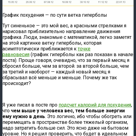
График похудения — по сути ветка гиперболы
Тут синенькое — это мой вес, а красными стрелками я
нарисовал приблизительно направление движения
графика. Люди, знакомые с математикой, легко заметят
на этой картинке ветку гиперболы, которая
асимптотически приближается к
точке
равновесия
(график гиперболы как раз показан в начале
поста). Проще говоря, очевидно, что за первый месяц я
сбросил больше, чем за второй. за второй больше, чем
за третий и наоборот — каждый новый месяц я
сбрасывал всё меньше и меньше. Почему же так
происходит?
Я уже писал в посте про
подсчет калорий для похудения
,
что
чем выше у человека вес, тем больше энергии
ему нужно в день
. Это логично, ибо чтобы обогреть или
перемещать в пространстве более тяжелый организм,
надо затратить больше сил. Это ясно даже на бытовом
уровне. Но я решил проверить, что будет в идеальном